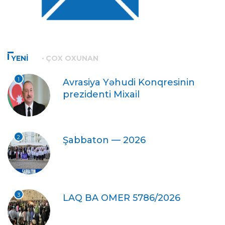
YENİ
ÇOX OXUNAN
1
Avrasiya Yəhudi Konqresinin
prezidenti Mixail
2
Şabbaton — 2026
3
LAQ BA OMER 5786/2026