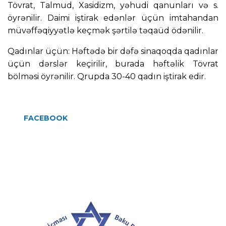
Tövrat, Talmud, Xasidizm, yəhudi qanunları və s. 
öyrənilir. Daimi iştirak edənlər üçün imtahandan 
müvəffəqiyyətlə keçmək şərtilə təqaüd ödənilir.
Qadınlar üçün: Həftədə bir dəfə sinaqoqda qadınlar 
üçün dərslər keçirilir, burada həftəlik Tövrat 
bölməsi öyrənilir. Qrupda 30-40 qadın iştirak edir.
FACEBOOK