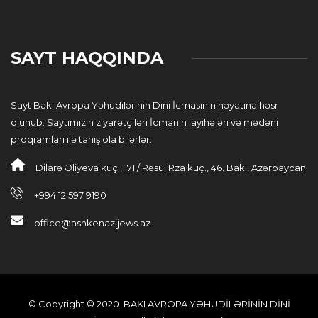
SAYT HAQQINDA
Sayt Bakı Avropa Yəhudilərinin Dini İcmasının həyatına həsr
olunub. Saytımızın ziyarətçiləri İcmanın layihələri və mədəni
proqramları ilə tanış ola bilərlər.
Dilarə Əliyeva küç., 171 / Rəsul Rza küç., 46. Bakı, Azərbaycan
+994 12 597 9190
office@ashkenazijews.az
© Copyright © 2020. BAKI AVROPA YƏHUDİLƏRİNİN DİNİ