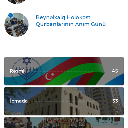
4
Beynəlxalq Holokost
Qurbanlarının Anım Günü
Rəsmi
45
İcmada
33